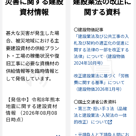
災害に関する建設
建設業法の改正に
資材情報
関する資料
〇建設物価記事
甚大な災害が発生した場
「建設業法及び公共工事の入
合、被災地域における主
札及び契約の適正化の促進に
要建設資材の供給プラン
関する法律の一部を改正する
ト・工場の稼働状況や復
法律」について（建設物価
旧工事に必要な資機材の
2024年10月号）
供給情報等を臨時情報と
改正建設業法に基づく「労務
して発信しています。
費に関する基準」について
（建設物価2026年1月号）
【発信中】令和8年熊本
〇国土交通省公表資料
地震に関する建設資材
・第三次･担い手３法（品確
情報
（2026年08月08
法と建設業法･入契法の一体
日時点）
的改正）について
・元請負人と下請負人間にお