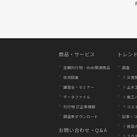
商品・サービス
トレンド
定期刊行物・Web関連商品
調査
技術図書
├ 災害
講習会・セミナー
├ 土木
データファイル
├ 施工
刊行物 訂正等情報
└ コス
調査票ダウンロード
記事・
├ 建設
お問い合わせ・Q＆A
├ ３Ｄ