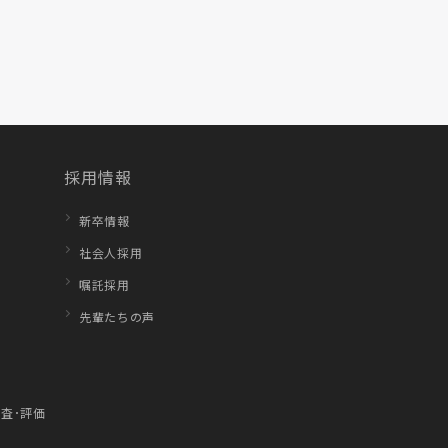
採用情報
新卒情報
社会人採用
嘱託採用
先輩たちの声
査･評価
1