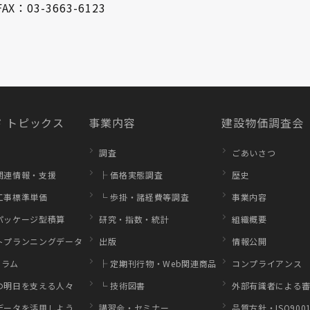
FAX：03-3663-6123
 トピックス
事業内容
建設物価調査会
調査
ごあいさつ
関連情報・支援
├ 価格実態調査
歴史
工事標準単価
└ 歩掛・諸経費等調査
事業内容
パッケージ型積算
研究・指数・統計
組織概要
トプランニングデータ
出版
情報公開
コラム
├ 定期刊行物・Web関連商品
コンプライアンス
の明日を支える人々
└ 技術図書
外部有識者による審
データを活用しよう
講習会・セミナー
品質方針・ISO900